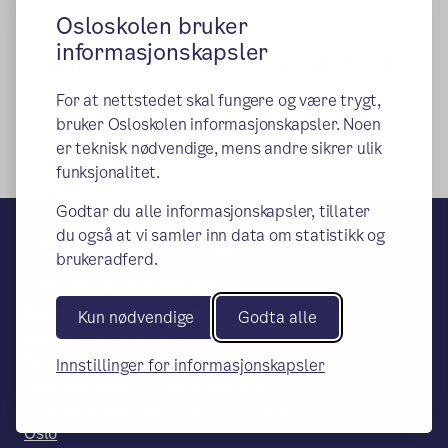
Søknadsskjema
Osloskolen bruker
informasjonskapsler
Søknad om skoleplass på Tokerud skole.pdf
For at nettstedet skal fungere og være trygt,
bruker Osloskolen informasjonskapsler. Noen
er teknisk nødvendige, mens andre sikrer ulik
funksjonalitet.
Godtar du alle informasjonskapsler, tillater
Tokerud skole
du også at vi samler inn data om statistikk og
brukeradferd.
– en del av Osloskolen
Besøks- og leveringsadresse:
Kun nødvendige
Godta alle
Inga Bjørnsonsvei 1A, 0969 Oslo
Postadresse:
Innstillinger for informasjonskapsler
Oslo kommune, Utdanningsetaten,
Tokerud skole, Postboks 6127, 0602
Oslo