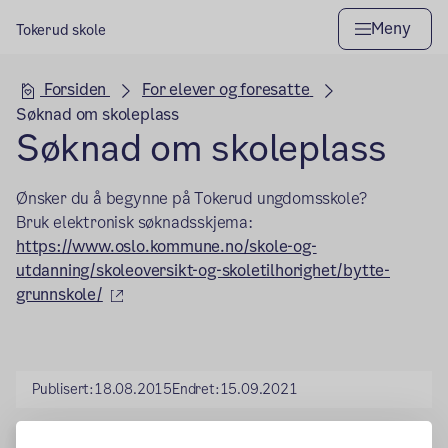
Meny
Tokerud skole
Hovedseksjon
Forsiden
For elever og foresatte
Søknad om skoleplass
Søknad om skoleplass
Ønsker du å begynne på Tokerud ungdomsskole?
Bruk elektronisk søknadsskjema:
https://www.oslo.kommune.no/skole-og-
utdanning/skoleoversikt-og-skoletilhorighet/bytte-
(ekstern lenke)
grunnskole/
Publisert:
18.08.2015
Endret:
15.09.2021