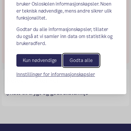
bruker Osloskolen informasjonskapsler. Noen
vite om det forekommer mobbing. Husk å svare så
er teknisk nødvendige, mens andre sikrer ulik
riktig som du mener er mulig! Bruk tiden og les
funksjonalitet.
spørsmålene nøye. Denne undersøkelsen er viktig for
skolen, både elever, lærere og foresatte.
Godtar du alle informasjonskapsler, tillater
du også at vi samler inn data om statistikk og
brukeradferd.
Logg inn her
Kun nødvendige
Godta alle
Innstillinger for informasjonskapsler
Relevante lenker
Rett til trygt og godt skolemiljø