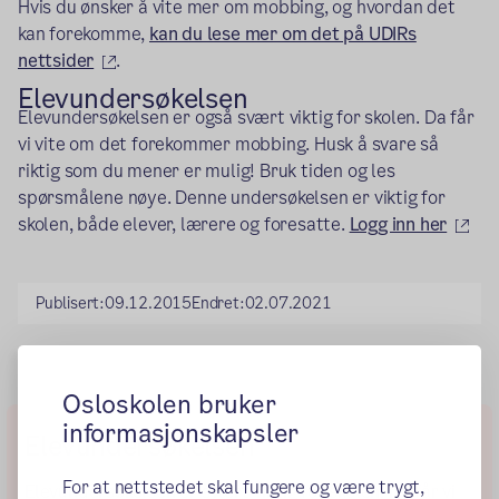
Hvis du ønsker å vite mer om mobbing, og hvordan det
kan forekomme,
kan du lese mer om det på UDIRs
(ekstern lenke)
nettsider
.
Elevundersøkelsen
Elevundersøkelsen er også svært viktig for skolen. Da får
vi vite om det forekommer mobbing. Husk å svare så
riktig som du mener er mulig! Bruk tiden og les
spørsmålene nøye. Denne undersøkelsen er viktig for
(ek
skolen, både elever, lærere og foresatte.
Logg inn her
Publisert:
09.12.2015
Endret:
02.07.2021
Osloskolen bruker
informasjonskapsler
Elevundersøkelsen
For at nettstedet skal fungere og være trygt,
Elevundersøkelsen er svært viktig for skolen. Da får vi