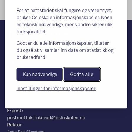
For at nettstedet skal fungere og være trygt,
bruker Osloskolen informasjonskapsler. Noen
er teknisk nødvendige, mens andre sikrer ulik
Tokerud skole
funksjonalitet.
Godtar du alle informasjonskapsler, tillater
– en del av Osloskolen
du også at vi samler inn data om statistikk og
Besøks- og leveringsadresse:
brukeradferd.
Inga Bjørnsonsvei 1A, 0969 Oslo
Postadresse:
Kun nødvendige
Godta alle
Oslo kommune, Utdanningsetaten,
Tokerud skole, Postboks 6127, 0602
Innstillinger for informasjonskapsler
Oslo
Telefon:
22 79 03 20
E-post:
postmottak.Tokerud@osloskolen.no
Rektor