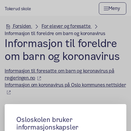
Meny
Tokerud skole
Hovedseksjon
Forsiden
For elever og foresatte
Informasjon til foreldre om barn og koronavirus
Informasjon til foreldre
om barn og koronavirus
Informasjon til foresatte om barn og koronavirus på
(ekstern lenke)
regjeringen.no
Informasjon om koronavirus på Oslo kommunes nettsider
(ekstern lenke)
Publisert:
16.09.2020
Endret:
02.07.2021
Osloskolen bruker
informasjonskapsler